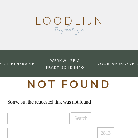
LOODLIJN
Psychologie
WERKWIJZE &
ELATIETHERAPIE
VOOR WERKGEVER
PRAKTISCHE INFO
NOT FOUND
Sorry, but the requested link was not found
Search
for: